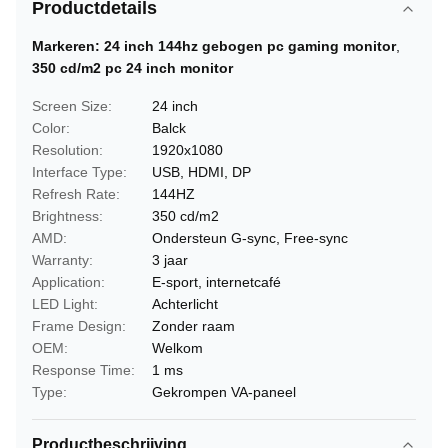
Productdetails
Markeren:
24 inch 144hz gebogen pc gaming monitor
,
350 cd/m2 pc 24 inch monitor
Screen Size:
24 inch
Color:
Balck
Resolution:
1920x1080
Interface Type:
USB, HDMI, DP
Refresh Rate:
144HZ
Brightness:
350 cd/m2
AMD:
Ondersteun G-sync, Free-sync
Warranty:
3 jaar
Application:
E-sport, internetcafé
LED Light:
Achterlicht
Frame Design:
Zonder raam
OEM:
Welkom
Response Time:
1 ms
Type:
Gekrompen VA-paneel
Productbeschrijving