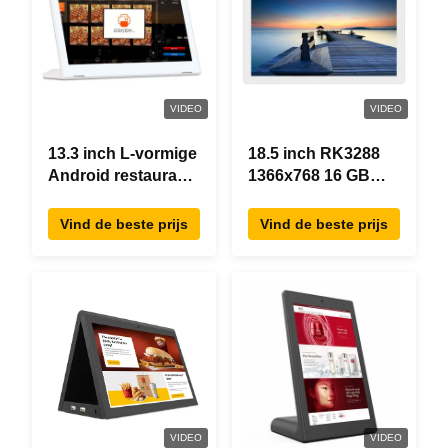
VIDEO
VIDEO
13.3 inch L-vormige
18.5 inch RK3288
Android restaurant
1366x768 16 GB
besteltablet,
geheugen All In
1920×1080
One Android Tablet
Vind de beste prijs
Vind de beste prijs
touchscreen, WiFi
Modern ontwerp
RJ45
VIDEO
VIDEO