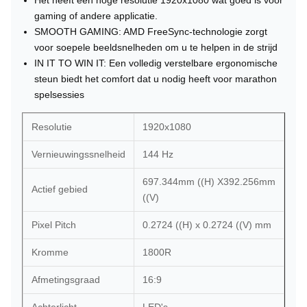
Het heeft een hoge resolutie 1920x1080 wat goed is voor
gaming of andere applicatie.
SMOOTH GAMING: AMD FreeSync-technologie zorgt
voor soepele beeldsnelheden om u te helpen in de strijd
IN IT TO WIN IT: Een volledig verstelbare ergonomische
steun biedt het comfort dat u nodig heeft voor marathon
spelsessies
Resolutie
1920x1080
Vernieuwingssnelheid
144 Hz
697.344mm ((H) X392.256mm
Actief gebied
((V)
Pixel Pitch
0.2724 ((H) x 0.2724 ((V) mm
Kromme
1800R
Afmetingsgraad
16:9