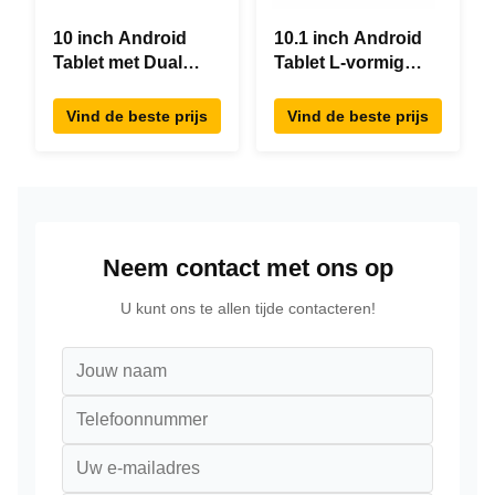
10 inch Android
10.1 inch Android
Tablet met Dual
Tablet L-vormig
Screen RK3288
Desktop Android8.1
Desktop POE
RK3288 Tablet IPS
Vind de beste prijs
Vind de beste prijs
Advertising Tablet
Touchscreen Tablet
PC
Voor restaurant
Neem contact met ons op
U kunt ons te allen tijde contacteren!