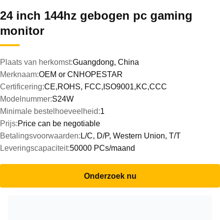
24 inch 144hz gebogen pc gaming
monitor
Plaats van herkomst:
Guangdong, China
Merknaam:
OEM or CNHOPESTAR
Certificering:
CE,ROHS, FCC,ISO9001,KC,CCC
Modelnummer:
S24W
Minimale bestelhoeveelheid:
1
Prijs:
Price can be negotiable
Betalingsvoorwaarden:
L/C, D/P, Western Union, T/T
Leveringscapaciteit:
50000 PCs/maand
Onderzoek nu