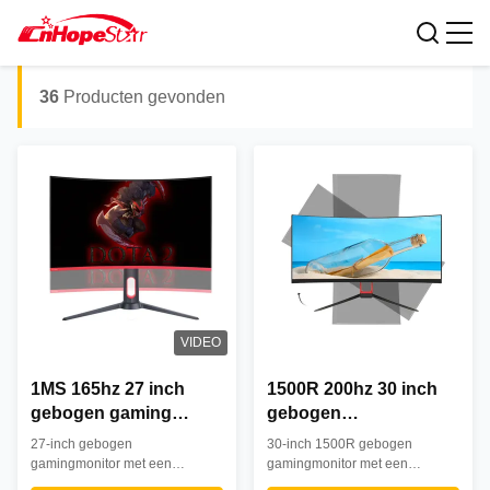
curved led monitor
Zoekresultaten voor:
36
Producten gevonden
VIDEO
1MS 165hz 27 inch
1500R 200hz 30 inch
gebogen gaming
gebogen
monitor 2K VA Panel
computermonitor / 2K
27-inch gebogen
30-inch 1500R gebogen
gaming monitor
1ms Ultrawide PC
gamingmonitor met een
gamingmonitor met een
vernieuwingsfrequentie van 165
Gaming Monitor
vernieuwingsfrequentie van 200