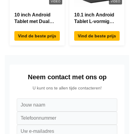
VIDEO
VIDEO
10 inch Android
10.1 inch Android
Tablet met Dual
Tablet L-vormig
Screen RK3288
Desktop Android8.1
Desktop POE
RK3288 Tablet IPS
Vind de beste prijs
Vind de beste prijs
Advertising Tablet
Touchscreen Tablet
PC
Voor restaurant
Neem contact met ons op
U kunt ons te allen tijde contacteren!