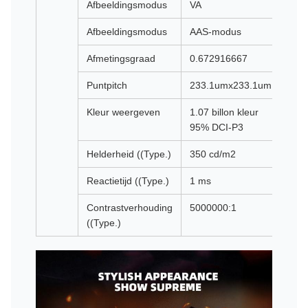
Afbeeldingsmodus
VA
Afbeeldingsmodus
AAS-modus
Afmetingsgraad
0.672916667
Puntpitch
233.1umx233.1um
Kleur weergeven
1.07 billon kleur
95% DCI-P3
Helderheid ((Type.)
350 cd/m2
Reactietijd ((Type.)
1 ms
Contrastverhouding
5000000:1
((Type.)