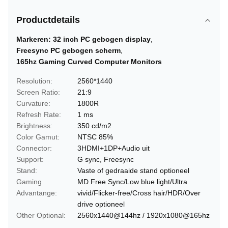
Productdetails
Markeren:
32 inch PC gebogen display
,
Freesync PC gebogen scherm
,
165hz Gaming Curved Computer Monitors
Resolution:
2560*1440
Screen Ratio:
21:9
Curvature:
1800R
Refresh Rate:
1 ms
Brightness:
350 cd/m2
Color Gamut:
NTSC 85%
Connector:
3HDMI+1DP+Audio uit
Support:
G sync, Freesync
Stand:
Vaste of gedraaide stand optioneel
Gaming
MD Free Sync/Low blue light/Ultra
Advantange:
vivid/Flicker-free/Cross hair/HDR/Over
drive optioneel
Other Optional:
2560x1440@144hz / 1920x1080@165hz