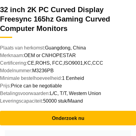
32 inch 2K PC Curved Display
Freesync 165hz Gaming Curved
Computer Monitors
Plaats van herkomst:
Guangdong, China
Merknaam:
OEM or CNHOPESTAR
Certificering:
CE,ROHS, FCC,ISO9001,KC,CCC
Modelnummer:
M3236PB
Minimale bestelhoeveelheid:
1 Eenheid
Prijs:
Price can be negotiable
Betalingsvoorwaarden:
L/C, T/T, Western Union
Leveringscapaciteit:
50000 stuk/Maand
Onderzoek nu