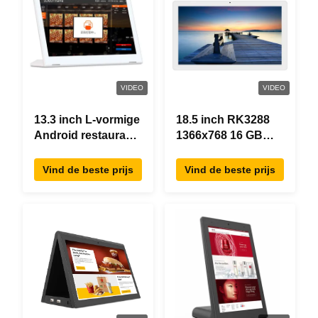
VIDEO
VIDEO
13.3 inch L-vormige
18.5 inch RK3288
Android restaurant
1366x768 16 GB
besteltablet,
geheugen All In
1920×1080
One Android Tablet
Vind de beste prijs
Vind de beste prijs
touchscreen, WiFi
Modern ontwerp
RJ45