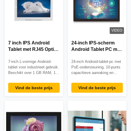
VIDEO
7 inch IPS Android
24-inch IPS-scherm
Tablet met RJ45 Optie
Android Tablet PC met
en Quad Core Cortex
10-punts capacitief
7-inch L-vormige Android-
24-inch Android-tablet-pc met
A7 Processor
touchscreen en RJ45
tablet voor industrieel gebruik.
PoE-ondersteuning, 10-punts
Ethernet-
Beschikt over 1 GB RAM, 16
capacitieve aanraking en
ondersteuning voor
GB opslag, Android 6.0 en
VESA-wandmontage.
wandmontage
meerdere
Beschikt over 2 GB RAM, 16
Vind de beste prijs
Vind de beste prijs
connectiviteitsopties (WiFi,
GB opslag en 3 jaar garantie.
RJ45, 3G/4G).
Ideaal voor digitale signage en
CE/FCC/ROHS-gecertificeerd
kiosktoepassingen
met 2 jaar garantie en
binnenshuis.
uitgebreide after-sales
ondersteuning.