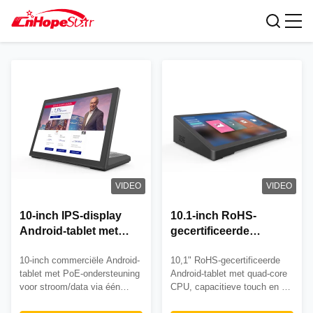
Slimme thuistablet
VIDEO
VIDEO
10-inch IPS-display
10.1-inch RoHS-
Android-tablet met
gecertificeerde
PoE-ondersteuning en
Android All-in-One
10-inch commerciële Android-
10,1" RoHS-gecertificeerde
RK3128 Quad-Core
Tablet met Quad-Core
tablet met PoE-ondersteuning
Android-tablet met quad-core
Processor voor
CPU en Capacitive
voor stroom/data via één
CPU, capacitieve touch en 3
Commercieel Gebruik
Touch
kabel, HDMI-uitgang voor
jaar garantie. Ideaal voor