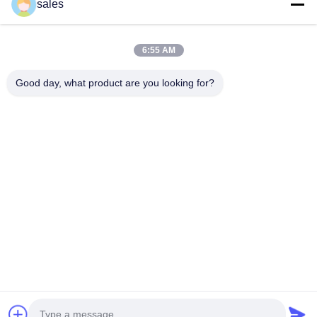
sales
Adres: 601-606, verdieping 6, gebouw E, Yuanfen Industrial Park,
6:55 AM
Dalang Sub-District, Longhua District, Shenzhen, Guangdong, CN
Good day, what product are you looking for?
Tel:
86-13424296897
E-mail:
hope10@cnhopestar.com
Huis
Producten
Ongeveer ons
Fabrieksreis
Kwaliteitscontrole
Contacteer ons
Privacybeleid
|
Sitemap
Copyright © 2021-2026 Shenzhen Hopestar SCI-TECH Co., Ltd.. Alle