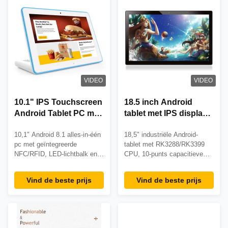
VIDEO
VIDEO
10.1" IPS Touchscreen
18.5 inch Android
Android Tablet PC met
tablet met IPS display,
NFC RFID Reader en
RK3288/RK3399
10,1" Android 8.1 alles-in-één
18,5" industriële Android-
LED Light Bar voor
processor en Power
pc met geïntegreerde
tablet met RK3288/RK3399
interactieve terminals
over Ethernet (PoE)
NFC/RFID, LED-lichtbalk en
CPU, 10-punts capacitieve
capacitieve aanraking. Ideaal
aanraking en PoE-
voor toegangscontrole,
ondersteuning. Beschikt over
Vind de beste prijs
Vind de beste prijs
kiosken en
2 GB RAM, 16 GB opslag en
bedrijfstoepassingen.
veelzijdige montage voor
CE/FCC/ROHS-gecertificeerd
toepassingen in de
met OEM-aanpassingsopties.
detailhandel, de
gezondheidszorg en