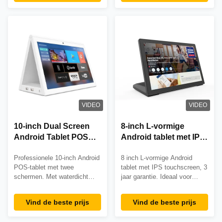
industriële toepassingen.
vergaderruimteplanning en
OEM/ODM-aanpassing
interactieve kiosken. Het
beschikbaar.
wandmontageontwerp
bespaart ruimte en zorgt voor
een betrouwbare 24/7 werking.
VIDEO
VIDEO
10-inch Dual Screen
8-inch L-vormige
Android Tablet POS
Android tablet met IPS
met Quad Core
touchscreen en Quad
Professionele 10-inch Android
8 inch L-vormige Android
RK3288 Processor en
Core RK3288 voor
POS-tablet met twee
tablet met IPS touchscreen, 3
Waterdicht Ontwerp
commercieel gebruik
schermen. Met waterdicht
jaar garantie. Ideaal voor
ontwerp, 3 jaar garantie en
commercieel gebruik aan de
OEM-ondersteuning. Quad-
muur in kiosken,
Vind de beste prijs
Vind de beste prijs
coreprocessor, 2 GB RAM en
bedieningspanelen en slimme
veelzijdige connectiviteit voor
gebouwen. Beschikt over 10-