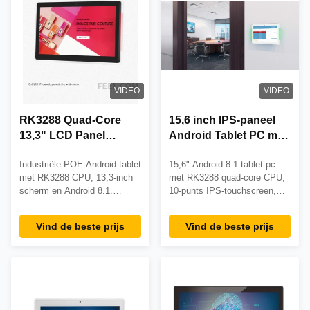
ondernemingen. RoHS-
conform met betrouwbare
prestaties.
VIDEO
VIDEO
RK3288 Quad-Core
15,6 inch IPS-paneel
13,3" LCD Panel
Android Tablet PC met
Android Tablet met
RK3288 Quad-Core
Industriële POE Android-tablet
15,6" Android 8.1 tablet-pc
Power over Ethernet
CPU en Android 8.1
met RK3288 CPU, 13,3-inch
met RK3288 quad-core CPU,
(POE) voor industrieel
Systeem
scherm en Android 8.1.
10-punts IPS-touchscreen,
gebruik
Voorzien van Power over
POE-ondersteuning en 2 jaar
Ethernet voor vereenvoudigde
garantie. Ideaal voor
Vind de beste prijs
Vind de beste prijs
installatie, 10-punts aanraking
industriële toepassingen die
en zakelijke duurzaamheid.
duurzaamheid en
Ideaal voor digitale signage,
connectiviteit vereisen.
kiosken en industriële
besturingssystemen.