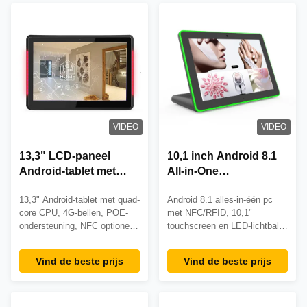
efficiënte B2B-activiteiten.
punts capacitieve touch,
quad-coreprocessor en
veelzijdige
connectiviteitsopties.
VIDEO
VIDEO
13,3" LCD-paneel
10,1 inch Android 8.1
Android-tablet met
All-in-One
RK3288 Quad-Core
Touchscreen PC met
13,3" Android-tablet met quad-
Android 8.1 alles-in-één pc
CPU en IEEE802.3at
LED-lichtbalk en Quad
core CPU, 4G-bellen, POE-
met NFC/RFID, 10,1"
POE voor Smart Home
Core Cortex A7
ondersteuning, NFC optioneel
touchscreen en LED-lichtbalk.
Gebruik
Processor
en 10-punts aanraking.
Gebouwd voor 24/7
Beschikt over 4K-
commercieel gebruik in de
Vind de beste prijs
Vind de beste prijs
videoweergave, LED-lichtbalk
detailhandel, toegangscontrole
en industriële duurzaamheid
en kiosken. CE/FCC-
voor veelzijdige B2B-
gecertificeerd met OEM/ODM-
toepassingen.
ondersteuning.