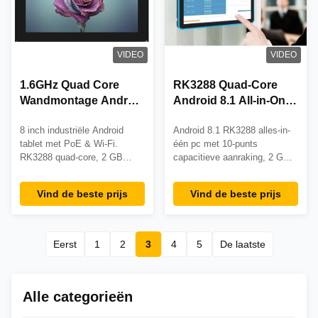
VIDEO
VIDEO
1.6GHz Quad Core
RK3288 Quad-Core
Wandmontage Android
Android 8.1 All-in-One
Tablet met 10-punts
Touchscreen PC met
8 inch industriële Android
Android 8.1 RK3288 alles-in-
capacitief touchscreen
10-punts capacitief
tablet met PoE & Wi-Fi.
één pc met 10-punts
en Power over
touchscreen en LED-
RK3288 quad-core, 2 GB
capacitieve aanraking, 2 GB +
Ethernet (POE)
lichtbalk
RAM, Android 8.1.
16 GB geheugen en LED-
Wandmontageontwerp voor
lichtbalk. Beschikt over 24/7
Vind de beste prijs
Vind de beste prijs
24/7 gebruik in slimme
betrouwbaarheid, meerdere
gebouwen, kiosken en
connectiviteitsopties en
automatisering. Aangepaste
volledige OEM/ODM-
OEM-opties beschikbaar.
aanpassing voor retail-,
Eerst
1
2
3
4
5
De laatste
horeca- en industriële
toepassingen.
Alle categorieën