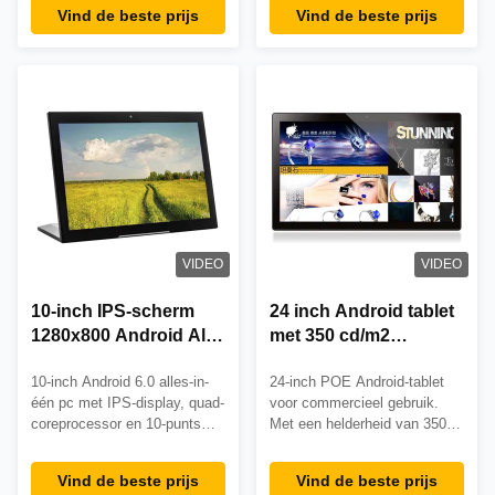
twee beeldschermen en 3 jaar
industrieel/commercieel
Vind de beste prijs
Vind de beste prijs
garantie. Ideaal voor kiosken,
gebruik met OEM/ODM-
digitale signage en industriële
aanpassingsopties en
besturingssystemen met
wereldwijde technische
stabiele RK3128-prestaties.
ondersteuning.
VIDEO
VIDEO
10-inch IPS-scherm
24 inch Android tablet
1280x800 Android All-
met 350 cd/m2
in-One Touchscreen
Helderheid en HDMI
10-inch Android 6.0 alles-in-
24-inch POE Android-tablet
PC met Quad Core
USB-ondersteuning
één pc met IPS-display, quad-
voor commercieel gebruik.
Cortex A7
voor digitale signage
coreprocessor en 10-punts
Met een helderheid van 350
touch. CE/FCC/RoHS-
cd/m², 3 jaar garantie en
gecertificeerd. Ideaal voor
HDMI/USB-connectiviteit.
Vind de beste prijs
Vind de beste prijs
digitale signage, kiosken en
Ideaal voor digitale signage,