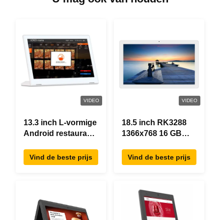
VIDEO
VIDEO
13.3 inch L-vormige
18.5 inch RK3288
Android restaurant
1366x768 16 GB
besteltablet,
geheugen All In
1920×1080
One Android Tablet
Vind de beste prijs
Vind de beste prijs
touchscreen, WiFi
Modern ontwerp
RJ45