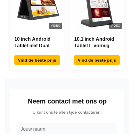
VIDEO
VIDEO
10 inch Android
10.1 inch Android
Tablet met Dual
Tablet L-vormig
Screen RK3288
Desktop Android8.1
Desktop POE
RK3288 Tablet IPS
Vind de beste prijs
Vind de beste prijs
Advertising Tablet
Touchscreen Tablet
PC
Voor restaurant
Neem contact met ons op
U kunt ons te allen tijde contacteren!