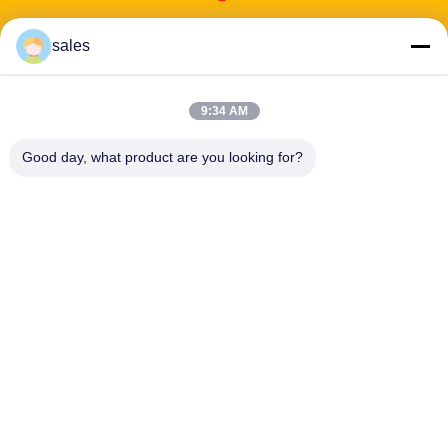
sales
Adres: 601-606, verdieping 6, gebouw E, Yuanfen Industrial Park,
9:34 AM
Dalang Sub-District, Longhua District, Shenzhen, Guangdong, CN
Good day, what product are you looking for?
Tel:
86-13424296897
E-mail:
hope10@cnhopestar.com
Huis
Producten
Ongeveer ons
Fabrieksreis
Kwaliteitscontrole
Contacteer ons
Privacybeleid
|
Sitemap