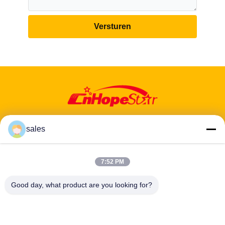
Versturen
sales
7:52 PM
Adres: 601-606, verdieping 6, gebouw E, Yuanfen Industrial Park,
Dalang Sub-District, Longhua District, Shenzhen, Guangdong, CN
Good day, what product are you looking for?
Tel:
86-13424296897
E-mail:
hope10@cnhopestar.com