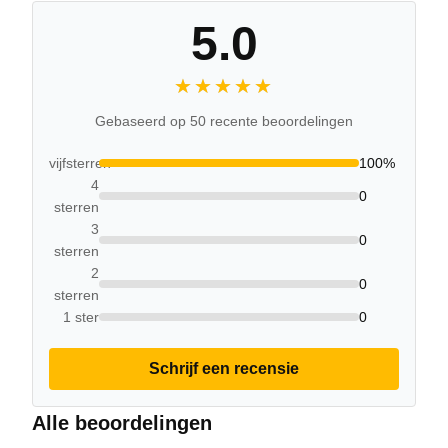
5.0
★★★★★
★★★★★
Gebaseerd op 50 recente beoordelingen
vijfsterren
100%
4
0
sterren
3
0
sterren
2
0
sterren
1 ster
0
Schrijf een recensie
Alle beoordelingen