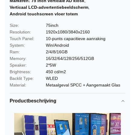
Markeren:
75 inch verticale AD kiosk
,
Verticaal LCD-advertentiebeeldscherm
,
Android touchscreen vloer totem
Size:
75inch
Resolution:
1920x1080/3840x2160
Touch Panel:
10-punts capacitieve aanraking
System:
Win/Android
Ram:
2/4/8/16GB
Memory:
16/32/64/128/256/512GB
Speaker:
2*5W
Brightness:
450 cd/m2
Backlit Type:
WLED
Material:
Metaalgeval SPCC + Aangemaakt Glas
Productbeschrijving