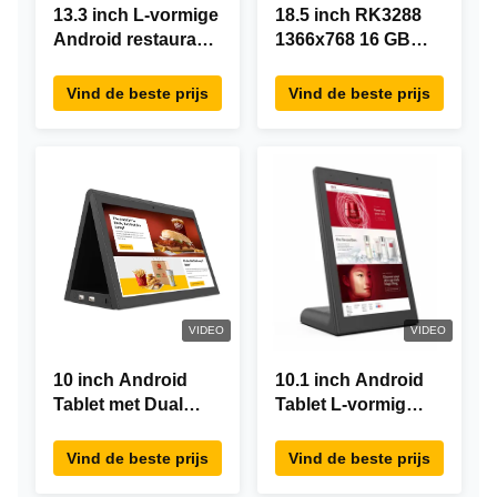
13.3 inch L-vormige
18.5 inch RK3288
Android restaurant
1366x768 16 GB
besteltablet,
geheugen All In
1920×1080
One Android Tablet
Vind de beste prijs
Vind de beste prijs
touchscreen, WiFi
Modern ontwerp
RJ45
VIDEO
VIDEO
10 inch Android
10.1 inch Android
Tablet met Dual
Tablet L-vormig
Screen RK3288
Desktop Android8.1
Desktop POE
RK3288 Tablet IPS
Vind de beste prijs
Vind de beste prijs
Advertising Tablet
Touchscreen Tablet