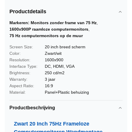
Productdetails
Markeren:
Monitors zonder frame van 75 Hz
,
1600x900P raamloze computermonitors
,
75 Hz computermonitors op de muur
Screen Size:
20 inch breed scherm
Color:
Zwart/wit
Resolution:
1600x900
Interface Type:
DC, HDMI, VGA
Brightness:
250 cd/m2
Warranty:
3 jaar
Aspect Ratio:
16:9
Material:
Panel+Plastic behuizing
Productbeschrijving
Zwart 20 Inch 75Hz Frameloze