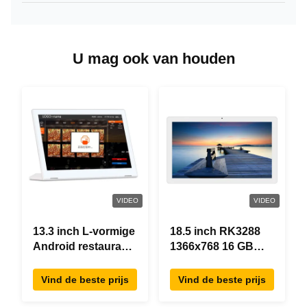
U mag ook van houden
VIDEO
VIDEO
13.3 inch L-vormige
18.5 inch RK3288
Android restaurant
1366x768 16 GB
besteltablet,
geheugen All In
1920×1080
One Android Tablet
Vind de beste prijs
Vind de beste prijs
touchscreen, WiFi
Modern ontwerp
RJ45