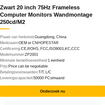
Zwart 20 inch 75Hz Frameless
Computer Monitors Wandmontage
250cd/M2
Plaats van herkomst:
Guangdong, China
Merknaam:
OEM or CNHOPESTAR
Certificering:
CE,ROHS, FCC,ISO9001,KC,CCC
Modelnummer:
ZP2001
Minimale bestelhoeveelheid:
1 eenheid
Prijs:
Price can be negotiable
Betalingsvoorwaarden:
T/T, L/C
Leveringscapaciteit:
50000 PCs/maand
Onderzoek nu