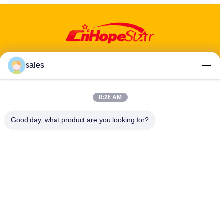
sales
8:26 AM
Adres: 601-606, verdieping 6, gebouw E, Yuanfen Industrial Park,
Dalang Sub-District, Longhua District, Shenzhen, Guangdong, CN
Good day, what product are you looking for?
Tel:
86-13424296897
E-mail:
hope10@cnhopestar.com
Huis
Producten
Ongeveer ons
Fabrieksreis
Kwaliteitscontrole
Contacteer ons