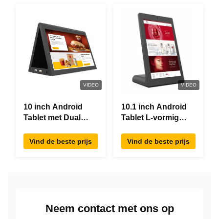
VIDEO
VIDEO
10 inch Android
10.1 inch Android
Tablet met Dual
Tablet L-vormig
Screen RK3288
Desktop Android8.1
Desktop POE
RK3288 Tablet IPS
Vind de beste prijs
Vind de beste prijs
Advertising Tablet
Touchscreen Tablet
PC
Voor restaurant
Neem contact met ons op