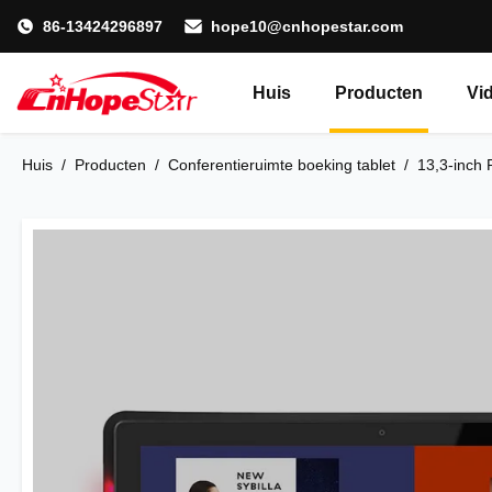
86-13424296897
hope10@cnhopestar.com
Huis
Producten
Vi
Huis
/
Producten
/
Conferentieruimte boeking tablet
/
13,3-inch 