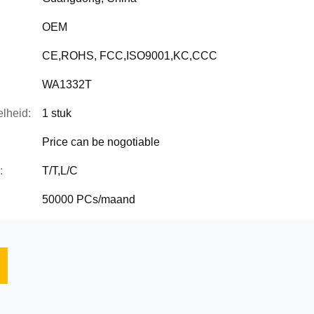
OEM
CE,ROHS, FCC,ISO9001,KC,CCC
WA1332T
lheid:
1 stuk
Price can be nogotiable
:
T/T,L/C
50000 PCs/maand