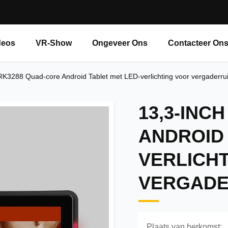
deos
VR-Show
Ongeveer Ons
Contacteer On
RK3288 Quad-core Android Tablet met LED-verlichting voor vergaderru
13,3-INC
ANDROID 
VERLICH
VERGADE
Plaats van herkomst: