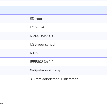
SD-kaart
USB-host
Micro-USB-OTG
USB voor serieel
RJ45
IEEE802.3at/af
Gelijkstroom-ingang
3,5 mm oortelefoon + microfoon
es