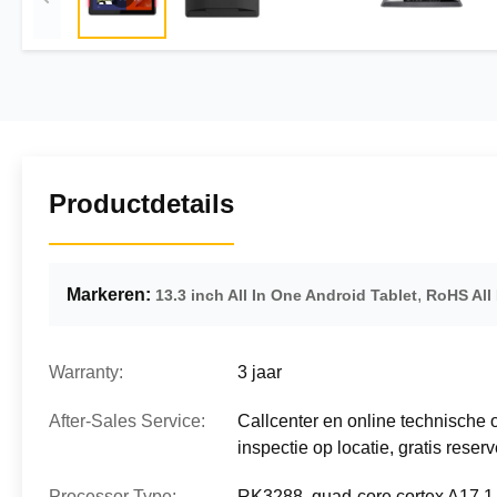
Productdetails
Markeren:
,
13.3 inch All In One Android Tablet
RoHS All 
Warranty:
3 jaar
After-Sales Service:
Callcenter en online technische 
inspectie op locatie, gratis reser
Processor Type:
RK3288, quad-core cortex A17,1