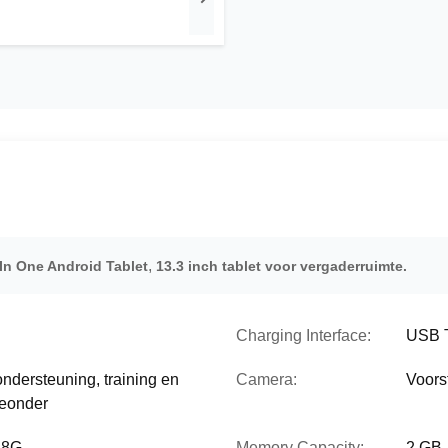
,
In One Android Tablet
13.3 inch tablet voor vergaderruimte.
Charging Interface:
USB 
ondersteuning, training en
Camera:
Voors
veonder
.8G
Memory Capacity:
2 GB