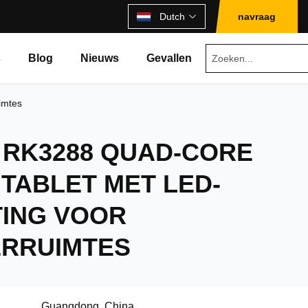
Dutch
navraag
s
Blog
Nieuws
Gevallen
imtes
H RK3288 QUAD-CORE
TABLET MET LED-
TING VOOR
RRUIMTES
Guangdong, China