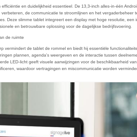
efficiëntie en duidelijkheid essentieel. De 13,3-inch alles-in-één Andr
verbeteren, de communicatie te stroomlijnen en het vergaderbeheer te 
s. Deze slimme tablet integreert een display met hoge resolutie, een i
sionele en betrouwbare oplossing voor de dagelijkse bedrijfsvoering.
an de ruimte
rp vermindert de tablet de rommel en biedt hij essentiële functionalite
ingen plannen, agenda's weergeven en de interactie tussen deelnemer
eerde LED-licht geeft visuele aanwijzingen voor de beschikbaarheid v
entificeren, waardoor vertragingen en miscommunicatie worden verminde