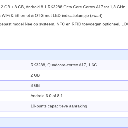
ch, 2 GB + 8 GB, Android 8.1 RK3288 Octa Core Cortex A17 tot 1,8 GHz
 WiFi & Ethernet & OTG met LED-indicatielampje (zwart)
angepast model Nee op systeem, NFC en RFID toevoegen optioneel, LOG
RK3288, Quadcore-cortex A17, 1.6G
2 GB
8 GB
Android 6.0 of 8.1
10-punts capacitieve aanraking