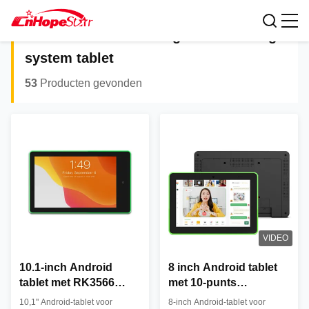
meeting room booking
Zoekresultaten voor:
system tablet
53
Producten gevonden
VIDEO
10.1-inch Android
8 inch Android tablet
tablet met RK3566
met 10-punts
Quad Core en PoE
capacitive touch, PoE
10,1" Android-tablet voor
8-inch Android-tablet voor