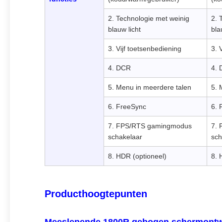
2. Technologie met weinig
2. 
blauw licht
bla
3. Vijf toetsenbediening
3. 
4. DCR
4.
5. Menu in meerdere talen
5. 
6. FreeSync
6. 
7. FPS/RTS gamingmodus
7.
schakelaar
sch
8. HDR (optioneel)
8. 
Producthoogtepunten