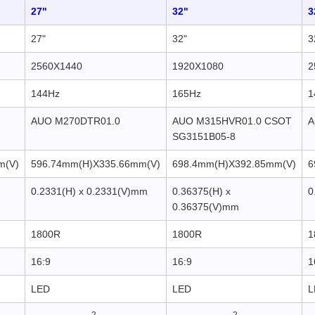
27"
32"
3
27"
32"
3
2560X1440
1920X1080
2
144Hz
165Hz
1
AUO M270DTR01.0
AUO M315HVR01.0 CSOT
A
SG3151B05-8
m(V)
596.74mm(H)X335.66mm(V)
698.4mm(H)X392.85mm(V)
6
0.2331(H) x 0.2331(V)mm
0.36375(H) x
0
0.36375(V)mm
1800R
1800R
1
16:9
16:9
1
LED
LED
L
2
2