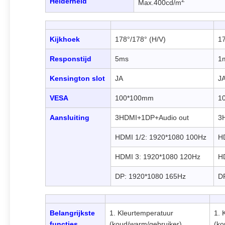
Helderheid
Max.400cd/m
Kijkhoek
178°/178° (H/V)
17
Responstijd
5ms
1
Kensington slot
JA
J
VESA
100*100mm
1
Aansluiting
3HDMI+1DP+Audio out
3
HDMI 1/2: 1920*1080 100Hz
H
HDMI 3: 1920*1080 120Hz
H
DP: 1920*1080 165Hz
D
Belangrijkste
1. Kleurtemperatuur
1. 
functies
(koud/warm/gebruiker)
(ko