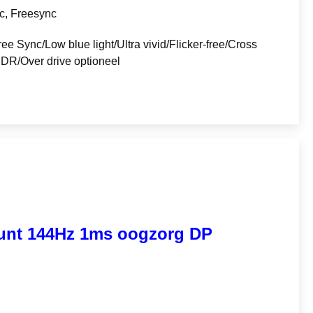
c, Freesync
ee Sync/Low blue light/Ultra vivid/Flicker-free/Cross
HDR/Over drive optioneel
eunt 144Hz 1ms oogzorg DP