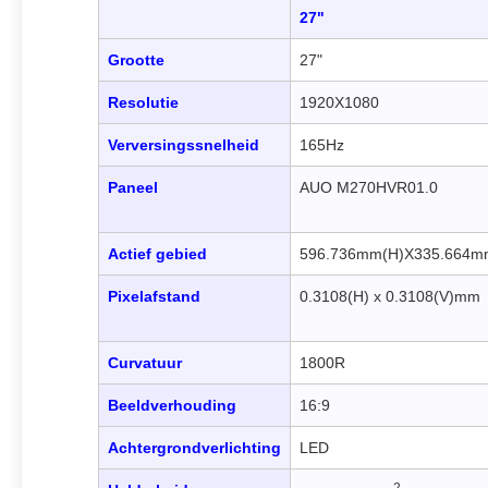
27"
Grootte
27"
Resolutie
1920X1080
Verversingssnelheid
165Hz
Paneel
AUO M270HVR01.0
Actief gebied
596.736mm(H)X335.664m
Pixelafstand
0.3108(H) x 0.3108(V)mm
Curvatuur
1800R
Beeldverhouding
16:9
Achtergrondverlichting
LED
2