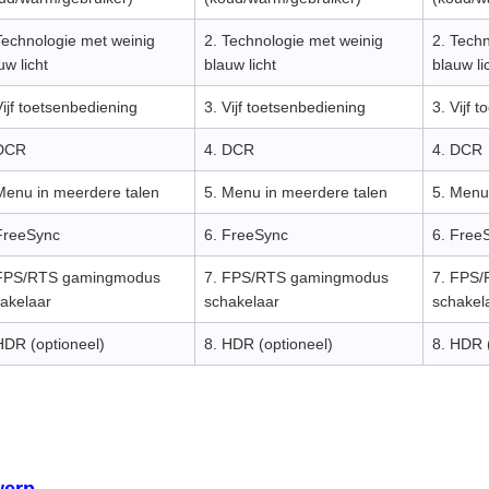
Technologie met weinig
2. Technologie met weinig
2. Tech
uw licht
blauw licht
blauw li
Vijf toetsenbediening
3. Vijf toetsenbediening
3. Vijf 
 DCR
4. DCR
4. DCR
Menu in meerdere talen
5. Menu in meerdere talen
5. Menu
FreeSync
6. FreeSync
6. Free
 FPS/RTS gamingmodus
7. FPS/RTS gamingmodus
7. FPS
akelaar
schakelaar
schakel
HDR (optioneel)
8. HDR (optioneel)
8. HDR 