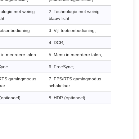
nologie met weinig
2. Technologie met weinig
cht
blauw licht
toetsenbediening
3. Vijf toetsenbediening;
4. DCR;
 in meerdere talen
5. Menu in meerdere talen;
Sync
6. FreeSync;
/RTS gamingmodus
7. FPS/RTS gamingmodus
aar
schakelaar
(optioneel)
8. HDR (optioneel)