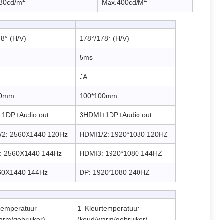
80cd/m
Max.400cd/M
8° (H/V)
178°/178° (H/V)
5ms
JA
00mm
100*100mm
1DP+Audio out
3HDMI+1DP+Audio out
/2: 2560X1440 120Hz
HDMI1/2: 1920*1080 120HZ
: 2560X1440 144Hz
HDMI3: 1920*1080 144HZ
60X1440 144Hz
DP: 1920*1080 240HZ
rtemperatuur
1. Kleurtemperatuur
arm/gebruiker)
(koud/warm/gebruiker)