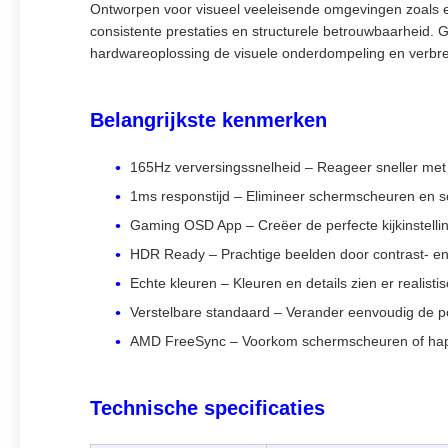
Ontworpen voor visueel veeleisende omgevingen zoals e
consistente prestaties en structurele betrouwbaarheid
hardwareoplossing de visuele onderdompeling en verbree
Belangrijkste kenmerken
165Hz verversingssnelheid – Reageer sneller met
1ms responstijd – Elimineer schermscheuren en s
Gaming OSD App – Creëer de perfecte kijkinstell
HDR Ready – Prachtige beelden door contrast- e
Echte kleuren – Kleuren en details zien er realistisc
Verstelbare standaard – Verander eenvoudig de p
AMD FreeSync – Voorkom schermscheuren of haper
Technische specificaties