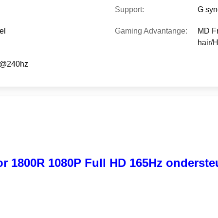
Support:
G syn
el
Gaming Advantange:
MD Fr
hair/
0@240hz
r 1800R 1080P Full HD 165Hz onderst