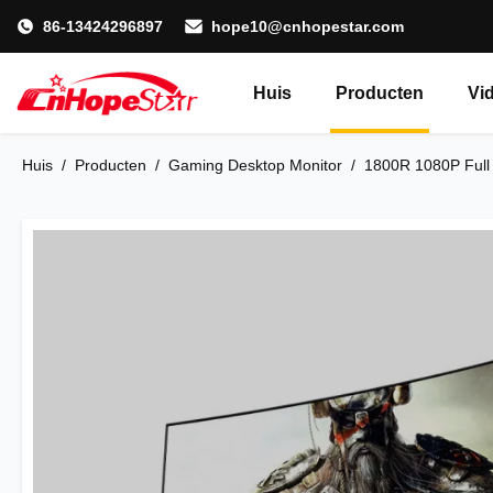
86-13424296897
hope10@cnhopestar.com
Huis
Producten
Vi
Huis
/
Producten
/
Gaming Desktop Monitor
/
1800R 1080P Full