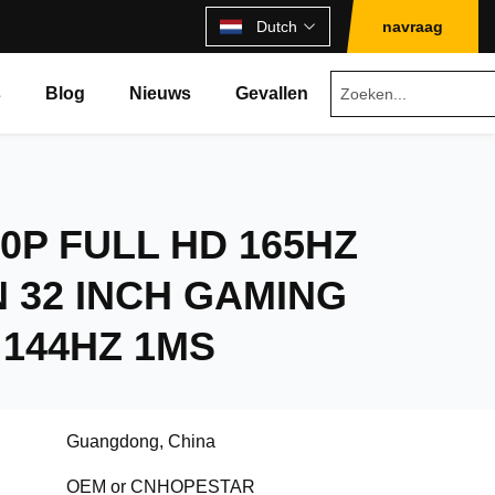
Dutch
navraag
s
Blog
Nieuws
Gevallen
80P FULL HD 165HZ
 32 INCH GAMING
144HZ 1MS
Guangdong, China
OEM or CNHOPESTAR