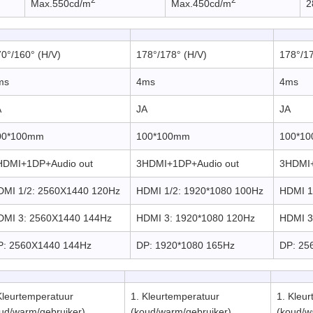
Max.550cd/m
Max.450cd/m
2
0°/160° (H/V)
178°/178° (H/V)
178°/17
ms
4ms
4ms
A
JA
JA
00*100mm
100*100mm
100*1
HDMI+1DP+Audio out
3HDMI+1DP+Audio out
3HDMI+
DMI 1/2: 2560X1440 120Hz
HDMI 1/2: 1920*1080 100Hz
HDMI 1
DMI 3: 2560X1440 144Hz
HDMI 3: 1920*1080 120Hz
HDMI 3
P: 2560X1440 144Hz
DP: 1920*1080 165Hz
DP: 25
Kleurtemperatuur
1. Kleurtemperatuur
1. Kleu
ud/warm/gebruiker)
(koud/warm/gebruiker)
(koud/w