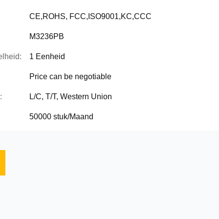
CE,ROHS, FCC,ISO9001,KC,CCC
M3236PB
lheid:
1 Eenheid
Price can be negotiable
:
L/C, T/T, Western Union
50000 stuk/Maand