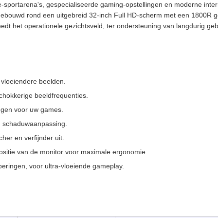
-sportarena's, gespecialiseerde gaming-opstellingen en moderne inte
. Gebouwd rond een uitgebreid 32-inch Full HD-scherm met een 1800R 
dt het operationele gezichtsveld, ter ondersteuning van langdurig ge
 vloeiendere beelden.
chokkerige beeldfrequenties.
ingen voor uw games.
n schaduwaanpassing.
her en verfijnder uit.
ositie van de monitor voor maximale ergonomie.
ingen, voor ultra-vloeiende gameplay.