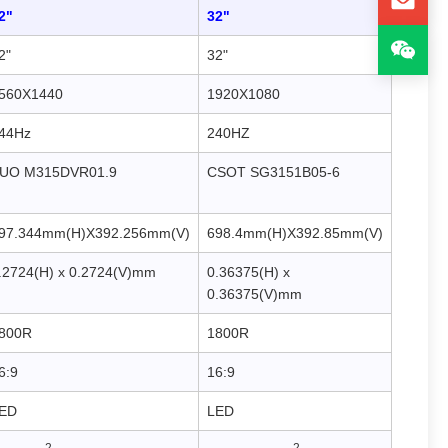
2"
32"
2"
32"
560X1440
1920X1080
44Hz
240HZ
UO M315DVR01.9
CSOT SG3151B05-6
97.344mm(H)X392.256mm(V)
698.4mm(H)X392.85mm(V)
.2724(H) x 0.2724(V)mm
0.36375(H) x
0.36375(V)mm
800R
1800R
6:9
16:9
ED
LED
2
2