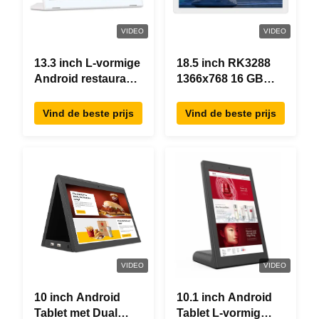
VIDEO
VIDEO
13.3 inch L-vormige
18.5 inch RK3288
Android restaurant
1366x768 16 GB
besteltablet,
geheugen All In
1920×1080
One Android Tablet
Vind de beste prijs
Vind de beste prijs
touchscreen, WiFi
Modern ontwerp
RJ45
VIDEO
VIDEO
10 inch Android
10.1 inch Android
Tablet met Dual
Tablet L-vormig