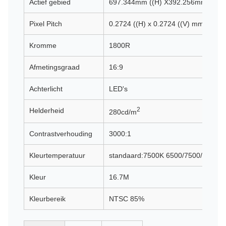
Actief gebied
697.344mm ((H) X392.256mm ((V)
Pixel Pitch
0.2724 ((H) x 0.2724 ((V) mm
Kromme
1800R
Afmetingsgraad
16:9
Achterlicht
LED's
2
Helderheid
280cd/m
Contrastverhouding
3000:1
Kleurtemperatuur
standaard:7500K 6500/7500/9300
Kleur
16.7M
Kleurbereik
NTSC 85%