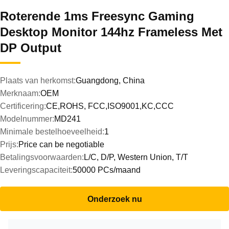
Roterende 1ms Freesync Gaming
Desktop Monitor 144hz Frameless Met
DP Output
Plaats van herkomst:
Guangdong, China
Merknaam:
OEM
Certificering:
CE,ROHS, FCC,ISO9001,KC,CCC
Modelnummer:
MD241
Minimale bestelhoeveelheid:
1
Prijs:
Price can be negotiable
Betalingsvoorwaarden:
L/C, D/P, Western Union, T/T
Leveringscapaciteit:
50000 PCs/maand
Onderzoek nu