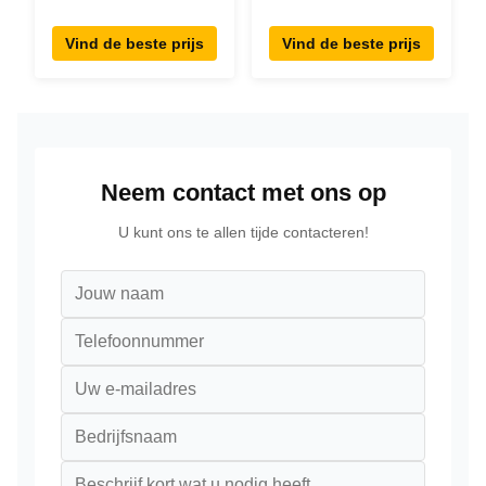
Screen RK3288
Desktop Android8.1
Desktop POE
RK3288 Tablet IPS
Vind de beste prijs
Vind de beste prijs
Advertising Tablet
Touchscreen Tablet
PC
Voor restaurant
Neem contact met ons op
U kunt ons te allen tijde contacteren!