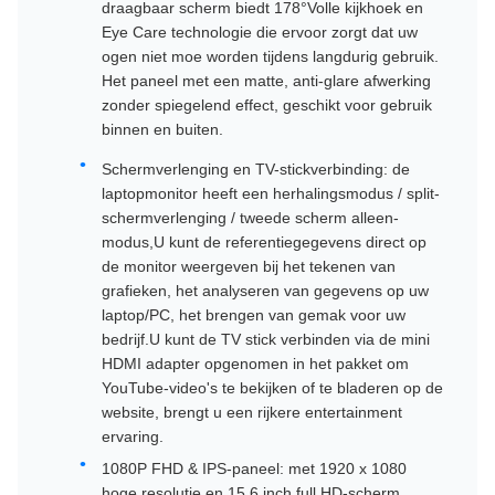
draagbaar scherm biedt 178°Volle kijkhoek en
Eye Care technologie die ervoor zorgt dat uw
ogen niet moe worden tijdens langdurig gebruik.
Het paneel met een matte, anti-glare afwerking
zonder spiegelend effect, geschikt voor gebruik
binnen en buiten.
Schermverlenging en TV-stickverbinding: de
laptopmonitor heeft een herhalingsmodus / split-
schermverlenging / tweede scherm alleen-
modus,U kunt de referentiegegevens direct op
de monitor weergeven bij het tekenen van
grafieken, het analyseren van gegevens op uw
laptop/PC, het brengen van gemak voor uw
bedrijf.U kunt de TV stick verbinden via de mini
HDMI adapter opgenomen in het pakket om
YouTube-video's te bekijken of te bladeren op de
website, brengt u een rijkere entertainment
ervaring.
1080P FHD & IPS-paneel: met 1920 x 1080
hoge resolutie en 15,6 inch full HD-scherm