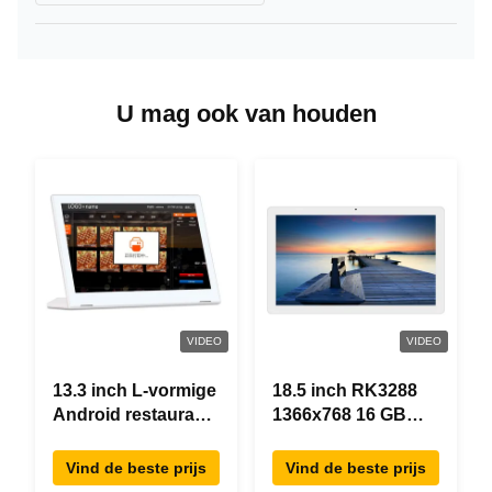
U mag ook van houden
VIDEO
VIDEO
13.3 inch L-vormige
18.5 inch RK3288
Android restaurant
1366x768 16 GB
besteltablet,
geheugen All In
1920×1080
One Android Tablet
Vind de beste prijs
Vind de beste prijs
touchscreen, WiFi
Modern ontwerp