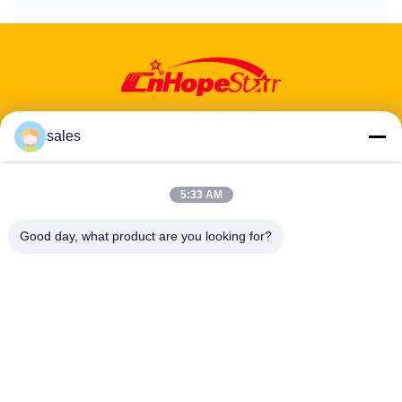
sales
Adres: 601-606, verdieping 6, gebouw E, Yuanfen Industrial Park,
5:33 AM
Dalang Sub-District, Longhua District, Shenzhen, Guangdong, CN
Good day, what product are you looking for?
Tel:
86-13424296897
E-mail:
hope10@cnhopestar.com
Huis
Producten
Ongeveer ons
Fabrieksreis
Kwaliteitscontrole