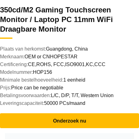
350cd/M2 Gaming Touchscreen
Monitor / Laptop PC 11mm WiFi
Draagbare Monitor
Plaats van herkomst:
Guangdong, China
Merknaam:
OEM or CNHOPESTAR
Certificering:
CE,ROHS, FCC,ISO9001,KC,CCC
Modelnummer:
HOP156
Minimale bestelhoeveelheid:
1 eenheid
Prijs:
Price can be negotiable
Betalingsvoorwaarden:
L/C, D/P, T/T, Western Union
Leveringscapaciteit:
50000 PCs/maand
Onderzoek nu