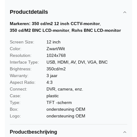
Productdetails
Markeren:
350 cd/m2 12 inch CCTV-monitor
,
350 cd/M2 BNC LCD-monitor
,
Rohs BNC LCD-monitor
Screen Size:
12 inch
Color:
Zwart/Wit
Resolution:
1024x768
Interface Type:
USB, HDMI, AV, DVI, VGA, BNC
Brightness:
350cd/m2
Warranty:
3 jaar
Aspect Ratio:
4:3
Connect:
DVR, camera, enz.
Case:
plastic
Type:
TFT -scherm
Box:
ondersteuning OEM
Logo:
ondersteuning OEM
Productbeschrijving