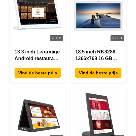
VIDEO
VIDEO
13.3 inch L-vormige
18.5 inch RK3288
Android restaurant
1366x768 16 GB
besteltablet,
geheugen All In
1920×1080
One Android Tablet
Vind de beste prijs
Vind de beste prijs
touchscreen, WiFi
Modern ontwerp
RJ45