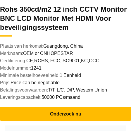
Rohs 350cd/m2 12 inch CCTV Monitor
BNC LCD Monitor Met HDMI Voor
beveiligingssysteem
Plaats van herkomst:
Guangdong, China
Merknaam:
OEM or CNHOPESTAR
Certificering:
CE,ROHS, FCC,ISO9001,KC,CCC
Modelnummer:
1241
Minimale bestelhoeveelheid:
1 Eenheid
Prijs:
Price can be negotiable
Betalingsvoorwaarden:
T/T, L/C, D/P, Western Union
Leveringscapaciteit:
50000 PCs/maand
Onderzoek nu