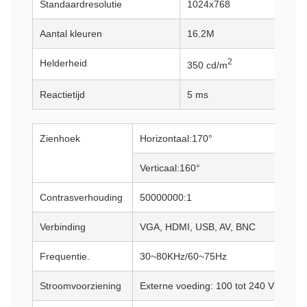
Standaardresolutie
1024x768
Aantal kleuren
16.2M
2
Helderheid
350 cd/m
Reactietijd
5 ms
Zienhoek
Horizontaal:170°
Verticaal:160°
Contrasverhouding
50000000:1
Verbinding
VGA, HDMI, USB, AV, BNC
Frequentie.
30~80KHz/60~75Hz
Stroomvoorziening
Externe voeding: 100 tot 240 V wissel