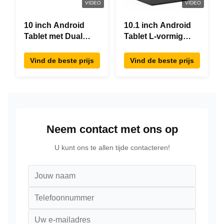
VIDEO
VIDEO
10 inch Android
10.1 inch Android
Tablet met Dual
Tablet L-vormig
Screen RK3288
Desktop Android8.1
Desktop POE
RK3288 Tablet IPS
Vind de beste prijs
Vind de beste prijs
Advertising Tablet
Touchscreen Tablet
PC
Voor restaurant
Neem contact met ons op
U kunt ons te allen tijde contacteren!