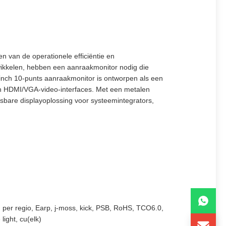
 van de operationele efficiëntie en
twikkelen, hebben een aanraakmonitor nodig die
inch 10-punts aanraakmonitor is ontworpen als een
en HDMI/VGA-video-interfaces. Met een metalen
bare displayoplossing voor systeemintegrators,
 per regio, Earp, j-moss, kick, PSB, RoHS, TCO6.0,
ight, cu(elk)