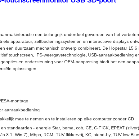
CD-touchscreenmonitor USB SD-poort
anraakinteractie een belangrijk onderdeel geworden van het verbeteren
striële apparatuur, zelfbedieningssystemen en interactieve displays on
it en een duurzaam mechanisch ontwerp combineert. De Hopestar 15,6 
citief touchscreen, IPS-weergavetechnologie, USB-aanraakbediening 
tageopties en ondersteuning voor OEM-aanpassing biedt het een aanpas
rciële oplossingen.
 VESA-montage
or aanraakbediening
kkelijk mee te nemen en te installeren op elke computer zonder CD
 en standaarden - energie Star, bema, cob, CE, C-TICK, EPEAT (zilver)
 8.1, Win 7), Mbps, RCM, TUV flikkervrij, KC, stand-by, TUV low Blue l