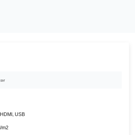
tor
 HDMI, USB
d/m2