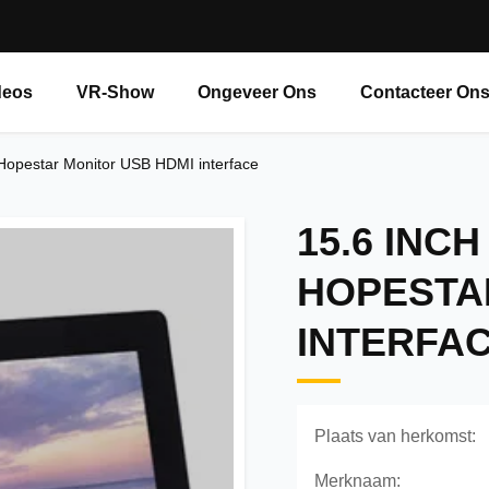
deos
VR-Show
Ongeveer Ons
Contacteer On
 Hopestar Monitor USB HDMI interface
15.6 INC
HOPESTA
INTERFA
Plaats van herkomst:
Merknaam: