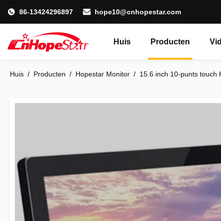
86-13424296897
hope10@cnhopestar.com
Huis
Producten
Vi
Huis
/
Producten
/
Hopestar Monitor
/
15.6 inch 10-punts touch