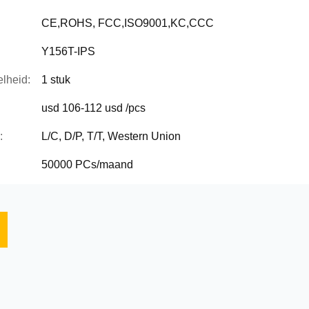
CE,ROHS, FCC,ISO9001,KC,CCC
Y156T-IPS
lheid:
1 stuk
usd 106-112 usd /pcs
:
L/C, D/P, T/T, Western Union
50000 PCs/maand