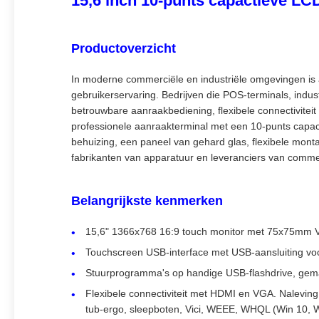
15,6 inch 10-punts capactieve L
Productoverzicht
In moderne commerciële en industriële omgevingen is a
gebruikerservaring. Bedrijven die POS-terminals, indu
betrouwbare aanraakbediening, flexibele connectivite
professionele aanraakterminal met een 10-punts capa
behuizing, een paneel van gehard glas, flexibele mon
fabrikanten van apparatuur en leveranciers van comme
Belangrijkste kenmerken
15,6" 1366x768 16:9 touch monitor met 75x75mm
Touchscreen USB-interface met USB-aansluiting vo
Stuurprogramma's op handige USB-flashdrive, gema
Flexibele connectiviteit met HDMI en VGA. Naleving
tub-ergo, sleepboten, Vici, WEEE, WHQL (Win 10, Win