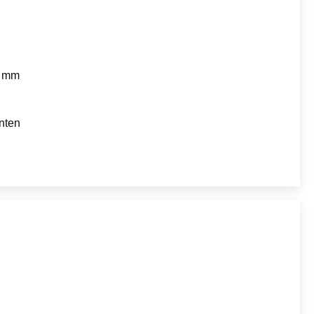
7 mm
nten