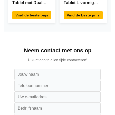
Tablet met Dual
Tablet L-vormig
Screen RK3288
Desktop Android8.1
Desktop POE
RK3288 Tablet IPS
Vind de beste prijs
Vind de beste prijs
Advertising Tablet
Touchscreen Tablet
PC
Voor restaurant
Neem contact met ons op
U kunt ons te allen tijde contacteren!