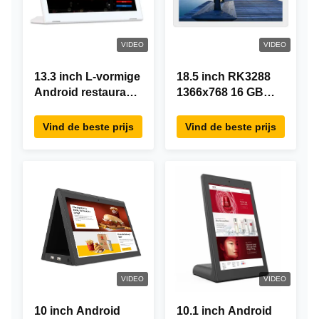
VIDEO
VIDEO
13.3 inch L-vormige
18.5 inch RK3288
Android restaurant
1366x768 16 GB
besteltablet,
geheugen All In
1920×1080
One Android Tablet
Vind de beste prijs
Vind de beste prijs
touchscreen, WiFi
Modern ontwerp
RJ45
VIDEO
VIDEO
10 inch Android
10.1 inch Android