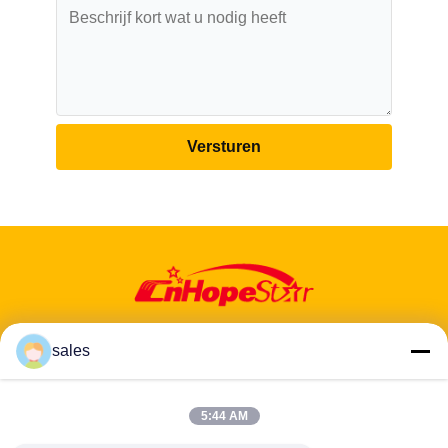
Versturen
sales
5:44 AM
Adres: 601-606, verdieping 6, gebouw E, Yuanfen Industrial Park,
Dalang Sub-District, Longhua District, Shenzhen, Guangdong, CN