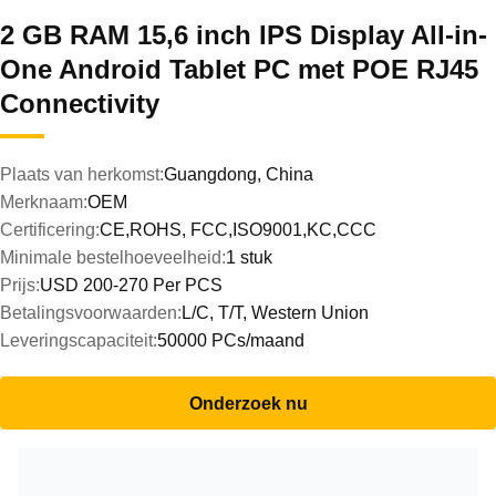
2 GB RAM 15,6 inch IPS Display All-in-
One Android Tablet PC met POE RJ45
Connectivity
Plaats van herkomst:
Guangdong, China
Merknaam:
OEM
Certificering:
CE,ROHS, FCC,ISO9001,KC,CCC
Minimale bestelhoeveelheid:
1 stuk
Prijs:
USD 200-270 Per PCS
Betalingsvoorwaarden:
L/C, T/T, Western Union
Leveringscapaciteit:
50000 PCs/maand
Onderzoek nu