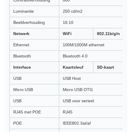
Contrastverhouding
800
Luminantie
250 cd/m2
Beeldverhouding
16:10
Netwerk
WiFi
802.11b/g/n
Ethernet
100M/1000M ethernet
Bluetooth
Bluetooth 4.0
Interface
Kaartsleuf
SD-kaart
USB
USB Host
Micro USB
Micro USB OTG
USB
USB voor serieel
RJ45 met POE
RJ45
POE
IEEE802.3at/af