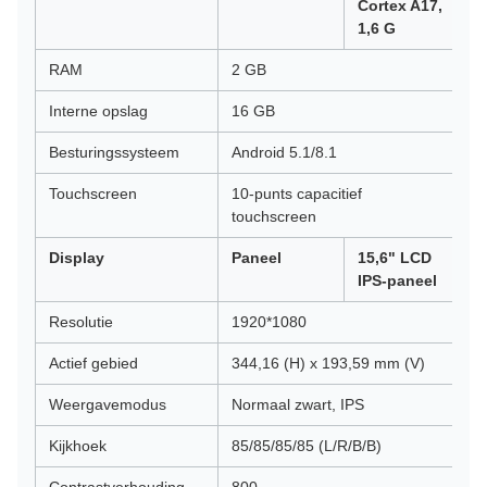
Cortex A17,
1,6 G
RAM
2 GB
Interne opslag
16 GB
Besturingssysteem
Android 5.1/8.1
Touchscreen
10-punts capacitief
touchscreen
Display
Paneel
15,6" LCD
IPS-paneel
Resolutie
1920*1080
Actief gebied
344,16 (H) x 193,59 mm (V)
Weergavemodus
Normaal zwart, IPS
Kijkhoek
85/85/85/85 (L/R/B/B)