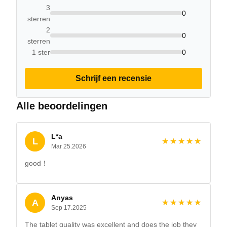
3
0
sterren
2
0
sterren
1 ster
0
Schrijf een recensie
Alle beoordelingen
L*a
L
★★★★★
★★★★★
Mar 25.2026
good！
Anyas
A
★★★★★
★★★★★
Sep 17.2025
The tablet quality was excellent and does the job they