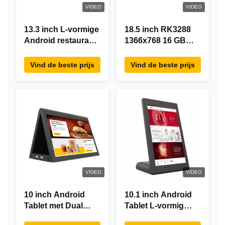
VIDEO
VIDEO
13.3 inch L-vormige
18.5 inch RK3288
Android restaurant
1366x768 16 GB
besteltablet,
geheugen All In
1920×1080
One Android Tablet
Vind de beste prijs
Vind de beste prijs
touchscreen, WiFi
Modern ontwerp
RJ45
VIDEO
VIDEO
10 inch Android
10.1 inch Android
Tablet met Dual
Tablet L-vormig
Screen RK3288
Desktop Android8.1