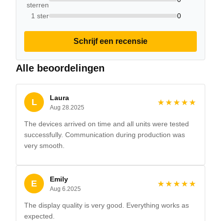
sterren
1 ster
0
Schrijf een recensie
Alle beoordelingen
Laura
L
★★★★★
★★★★★
Aug 28.2025
The devices arrived on time and all units were tested
successfully. Communication during production was
very smooth.
Emily
E
★★★★★
★★★★★
Aug 6.2025
The display quality is very good. Everything works as
expected.