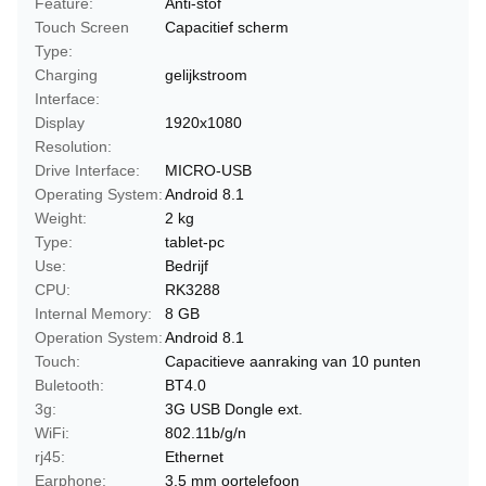
Feature:
Anti-stof
Touch Screen
Capacitief scherm
Type:
Charging
gelijkstroom
Interface:
Display
1920x1080
Resolution:
Drive Interface:
MICRO-USB
Operating System:
Android 8.1
Weight:
2 kg
Type:
tablet-pc
Use:
Bedrijf
CPU:
RK3288
Internal Memory:
8 GB
Operation System:
Android 8.1
Touch:
Capacitieve aanraking van 10 punten
Buletooth:
BT4.0
3g:
3G USB Dongle ext.
WiFi:
802.11b/g/n
rj45:
Ethernet
Earphone:
3,5 mm oortelefoon