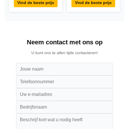
Desktop POE
RK3288 Tablet IPS
Vind de beste prijs
Vind de beste prijs
Advertising Tablet
Touchscreen Tablet
PC
Voor restaurant
Neem contact met ons op
U kunt ons te allen tijde contacteren!