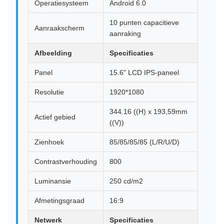
Operatiesysteem
Android 6.0
10 punten capacitieve
Aanraakscherm
aanraking
Afbeelding
Specificaties
Panel
15.6" LCD IPS-paneel
Resolutie
1920*1080
344.16 ((H) x 193,59mm
Actief gebied
((V))
Zienhoek
85/85/85/85 (L/R/U/D)
Contrastverhouding
800
Luminansie
250 cd/m2
Afmetingsgraad
16:9
Netwerk
Specificaties