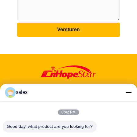
Versturen
sales
8:42 PM
Adres: 601-606, verdieping 6, gebouw E, Yuanfen Industrial Park,
Dalang Sub-District, Longhua District, Shenzhen, Guangdong, CN
Good day, what product are you looking for?
Tel:
86-13424296897