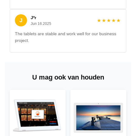
J*r
J
★★★★★
★★★★★
Jun 16.2025
The tablets are stable and work well for our business
project.
U mag ook van houden