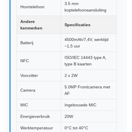
3.5 mm
Hoortelefoon
koptelefoonaansluiting
Andere
Specificaties
kenmerken
4500mAh/7,4V, werktijd
Batterij
~1,5 uur
ISO/IEC 14443 type A,
NFC
type B kaarten
Voorzitter
2 x 2W
5.0MP Frontcamera met
Camera
AF
MIC
Ingebouwde MIC
Energieverbruik
20W
Werktemperatuur
0°C tot 40°C