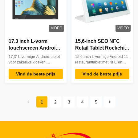
VIDEO
VIDEO
17.3 inch L-vorm
15,6-inch SEO NFC
touchscreen Android
Retail Tablet Rockchip
tablet pc voor zakelijk
L-vormig Android 11
17,3" L-vormige Android-tablet
15,6-inch L-vormige Android 11-
gebruik, kantoor,
Restaurant Menutablet
voor zakelijke kiosken,
restauranttablet met NFC en
kiosk, restaurant,
restaurants en kantoren.
POE. Beschikt over 10-punts
Ruimtebesparend ontwerp,
aanraking, 1080p-scherm en
Vind de beste prijs
Vind de beste prijs
bestellingen
duurzaam voor continu gebruik,
Rockchip-prestaties voor
ondersteunt 4G en NFC. 1 jaar
efficiënt bestellen via
garantie, ideaal voor bestel- en
zelfbediening, waardoor
inchecksystemen.
wachtrijen en fouten in de
horeca worden verminderd.
1
2
3
4
5