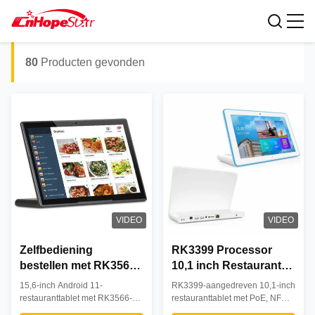
restaurant tablet
Zoekresultaten voor:
80
Producten gevonden
VIDEO
VIDEO
Zelfbediening
RK3399 Processor
bestellen met RK3566
10,1 inch Restaurant
processor 15,6-inch
Tablet met POE NFC
15,6-inch Android 11-
RK3399-aangedreven 10,1-inch
restaurant tablet POE
5MP Camera Android-
restauranttablet met RK3566-
restauranttablet met PoE, NFC
NFC 1080P HD
processor, 1080P-scherm en
systeem
en 5 MP-camera. Stroomlijnt