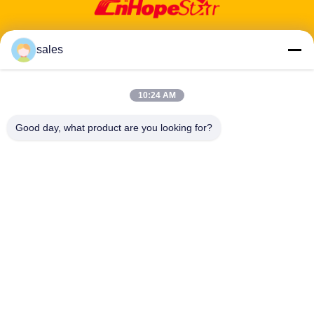
sales
Adres: 601-606, verdieping 6, gebouw E, Yuanfen Industrial Park,
10:24 AM
Dalang Sub-District, Longhua District, Shenzhen, Guangdong, CN
Good day, what product are you looking for?
Tel:
86-13424296897
E-mail:
hope10@cnhopestar.com
Huis
Producten
Ongeveer ons
Fabrieksreis
Kwaliteitscontrole
Contacteer ons