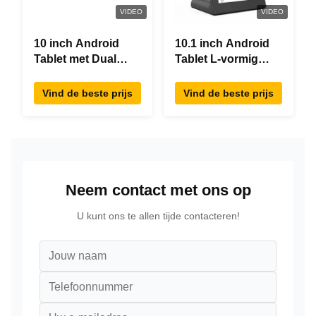
VIDEO
VIDEO
10 inch Android
10.1 inch Android
Tablet met Dual
Tablet L-vormig
Screen RK3288
Desktop Android8.1
Desktop POE
RK3288 Tablet IPS
Vind de beste prijs
Vind de beste prijs
Advertising Tablet
Touchscreen Tablet
PC
Voor restaurant
Neem contact met ons op
U kunt ons te allen tijde contacteren!