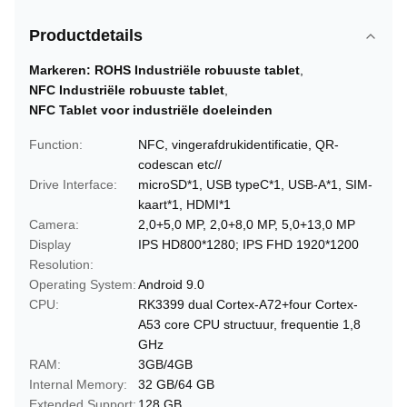
Productdetails
Markeren:
ROHS Industriële robuuste tablet
,
NFC Industriële robuuste tablet
,
NFC Tablet voor industriële doeleinden
Function:
NFC, vingerafdrukidentificatie, QR-
codescan etc//
Drive Interface:
microSD*1, USB typeC*1, USB-A*1, SIM-
kaart*1, HDMI*1
Camera:
2,0+5,0 MP, 2,0+8,0 MP, 5,0+13,0 MP
Display
IPS HD800*1280; IPS FHD 1920*1200
Resolution:
Operating System:
Android 9.0
CPU:
RK3399 dual Cortex-A72+four Cortex-
A53 core CPU structuur, frequentie 1,8
GHz
RAM:
3GB/4GB
Internal Memory:
32 GB/64 GB
Extended Support:
128 GB