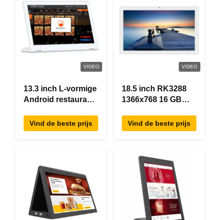
VIDEO
VIDEO
13.3 inch L-vormige
18.5 inch RK3288
Android restaurant
1366x768 16 GB
besteltablet,
geheugen All In
1920×1080
One Android Tablet
Vind de beste prijs
Vind de beste prijs
touchscreen, WiFi
Modern ontwerp
RJ45