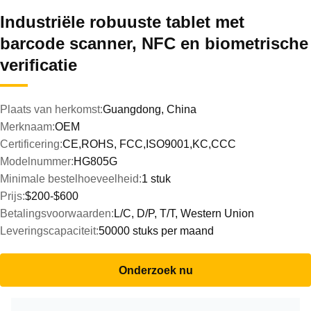
Industriële robuuste tablet met
barcode scanner, NFC en biometrische
verificatie
Plaats van herkomst:
Guangdong, China
Merknaam:
OEM
Certificering:
CE,ROHS, FCC,ISO9001,KC,CCC
Modelnummer:
HG805G
Minimale bestelhoeveelheid:
1 stuk
Prijs:
$200-$600
Betalingsvoorwaarden:
L/C, D/P, T/T, Western Union
Leveringscapaciteit:
50000 stuks per maand
Onderzoek nu