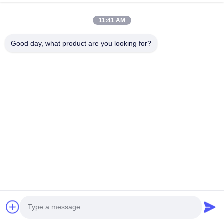
11:41 AM
Adres: 601-606, verdieping 6, gebouw E, Yuanfen Industrial Park,
Dalang Sub-District, Longhua District, Shenzhen, Guangdong, CN
Good day, what product are you looking for?
Tel:
86-13424296897
E-mail:
hope10@cnhopestar.com
Huis
Producten
Ongeveer ons
Fabrieksreis
Kwaliteitscontrole
Contacteer ons
Privacybeleid
|
Sitemap
Copyright © 2021-2026 Shenzhen Hopestar SCI-TECH Co., Ltd.. Alle
rechten voorbehouden..