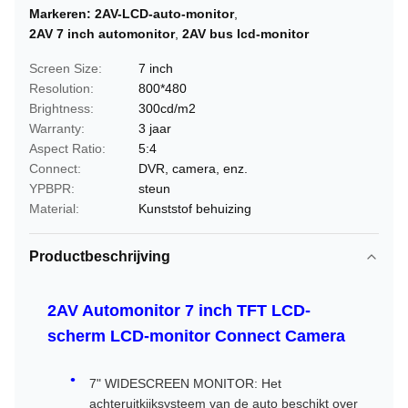
Markeren:
2AV-LCD-auto-monitor
,
2AV 7 inch automonitor
,
2AV bus lcd-monitor
Screen Size:
7 inch
Resolution:
800*480
Brightness:
300cd/m2
Warranty:
3 jaar
Aspect Ratio:
5:4
Connect:
DVR, camera, enz.
YPBPR:
steun
Material:
Kunststof behuizing
Productbeschrijving
2AV Automonitor 7 inch TFT LCD-
scherm LCD-monitor Connect Camera
7" WIDESCREEN MONITOR: Het
achteruitkijksysteem van de auto beschikt over