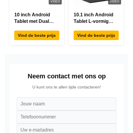
VIDEO
VIDEO
10 inch Android
10.1 inch Android
Tablet met Dual
Tablet L-vormig
Screen RK3288
Desktop Android8.1
Desktop POE
RK3288 Tablet IPS
Vind de beste prijs
Vind de beste prijs
Advertising Tablet
Touchscreen Tablet
PC
Voor restaurant
Neem contact met ons op
U kunt ons te allen tijde contacteren!