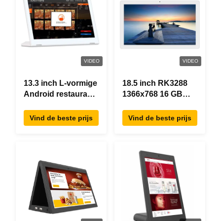
VIDEO
VIDEO
13.3 inch L-vormige
18.5 inch RK3288
Android restaurant
1366x768 16 GB
besteltablet,
geheugen All In
1920×1080
One Android Tablet
Vind de beste prijs
Vind de beste prijs
touchscreen, WiFi
Modern ontwerp
RJ45