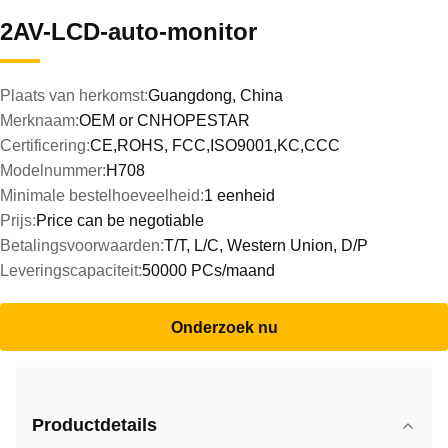
2AV-LCD-auto-monitor
Plaats van herkomst:
Guangdong, China
Merknaam:
OEM or CNHOPESTAR
Certificering:
CE,ROHS, FCC,ISO9001,KC,CCC
Modelnummer:
H708
Minimale bestelhoeveelheid:
1 eenheid
Prijs:
Price can be negotiable
Betalingsvoorwaarden:
T/T, L/C, Western Union, D/P
Leveringscapaciteit:
50000 PCs/maand
Onderzoek nu
Productdetails