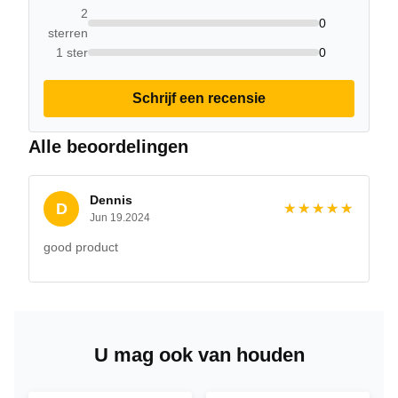
2
0
sterren
1 ster
0
Schrijf een recensie
Alle beoordelingen
Dennis
D
★★★★★
★★★★★
Jun 19.2024
good product
U mag ook van houden