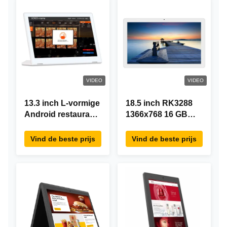
VIDEO
VIDEO
13.3 inch L-vormige
18.5 inch RK3288
Android restaurant
1366x768 16 GB
besteltablet,
geheugen All In
1920×1080
One Android Tablet
Vind de beste prijs
Vind de beste prijs
touchscreen, WiFi
Modern ontwerp
RJ45