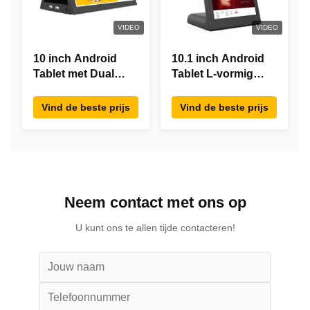
VIDEO
VIDEO
10 inch Android
10.1 inch Android
Tablet met Dual
Tablet L-vormig
Screen RK3288
Desktop Android8.1
Desktop POE
RK3288 Tablet IPS
Vind de beste prijs
Vind de beste prijs
Advertising Tablet
Touchscreen Tablet
PC
Voor restaurant
Neem contact met ons op
U kunt ons te allen tijde contacteren!