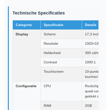
Technische Specificaties
Categorie
Specificatie
Details
Display
Scherm
17,3 Inch IPS s
Resolutie
1920×1080 FH
Helderheid
300 cd/m²
Contrast
1000:1
Touchscreen
10-punts capacit
touchscreen
Configuratie
CPU
Rockchip RK32
quad-core proce
geklokt op 2,0 
RAM
2GB