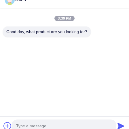
3:39 PM
Adres: 601-606, verdieping 6, gebouw E, Yuanfen Industrial Park,
Dalang Sub-District, Longhua District, Shenzhen, Guangdong, CN
Good day, what product are you looking for?
Tel:
86-13424296897
E-mail:
hope10@cnhopestar.com
Huis
Producten
Ongeveer ons
Fabrieksreis
Kwaliteitscontrole
Contacteer ons
Privacybeleid
|
Sitemap
Copyright © 2021-2026 Shenzhen Hopestar SCI-TECH Co., Ltd.. Alle
rechten voorbehouden..