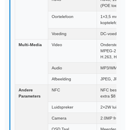
(POE toevoegin
Oortelefoon
1×3,5 mm
koptelefoonaans
Voeding
DC-voedingsin
Multi-Media
Video
Ondersteunt M
MPEG-2, MPEG
H.263, H.264, R
Audio
MP3/WMA/AAC 
Afbeelding
JPEG, JPG
Andere
NFC
NFC beschikbaa
Parameters
extra $8
Luidspreker
2×2W luidsprek
Camera
2.0MP frontcam
OSD Taal
Meerdere OSD-