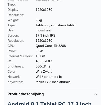
Type:
Display
1920x1080
Resolution:
Weight:
2 kg
Type:
Tablet-pc, industriële tablet
Use:
Industrieel
Screen:
17.3 inch IPS
Resolution:
1920x1080
CPU:
Quad Core, RK3288
RAM:
2 GB
Internal Memory:
16 GB
OS:
Android 8.1
Brightness:
300cd/m2
Color:
Wit / Zwart
Network:
Wifi / ethernet / bt
Keywords:
tablet 17,3 inch android
Productbeschrijving
Android 8.1 Tablet PC 17,3 Inch