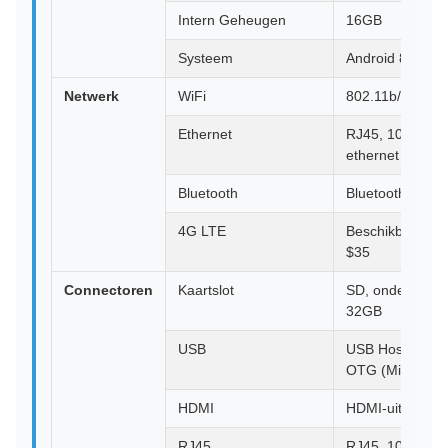
Intern Geheugen
16GB
Systeem
Android 8.1
Netwerk
WiFi
802.11b/g/n
Ethernet
RJ45, 10M/100
ethernet
Bluetooth
Bluetooth 4.0
4G LTE
Beschikbaar met
$35
Connectoren
Kaartslot
SD, ondersteunt
32GB
USB
USB Host×3, 1
OTG (Mini)
HDMI
HDMI-uitgang
RJ45
RJ45, 10M/100