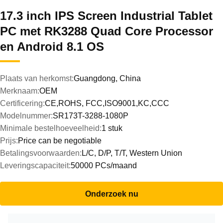
17.3 inch IPS Screen Industrial Tablet
PC met RK3288 Quad Core Processor
en Android 8.1 OS
Plaats van herkomst:
Guangdong, China
Merknaam:
OEM
Certificering:
CE,ROHS, FCC,ISO9001,KC,CCC
Modelnummer:
SR173T-3288-1080P
Minimale bestelhoeveelheid:
1 stuk
Prijs:
Price can be negotiable
Betalingsvoorwaarden:
L/C, D/P, T/T, Western Union
Leveringscapaciteit:
50000 PCs/maand
Onderzoek nu